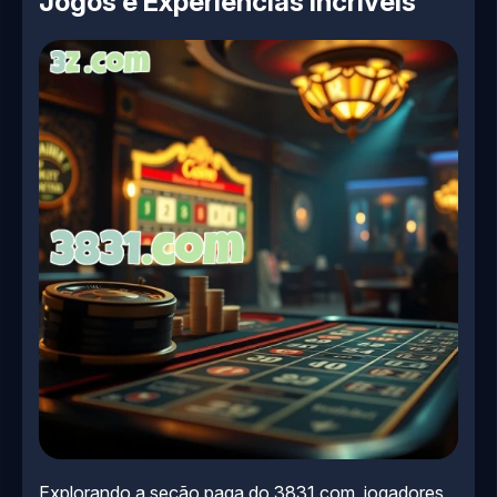
Jogos e Experiências Incríveis
Explorando a seção paga do 3831.com, jogadores