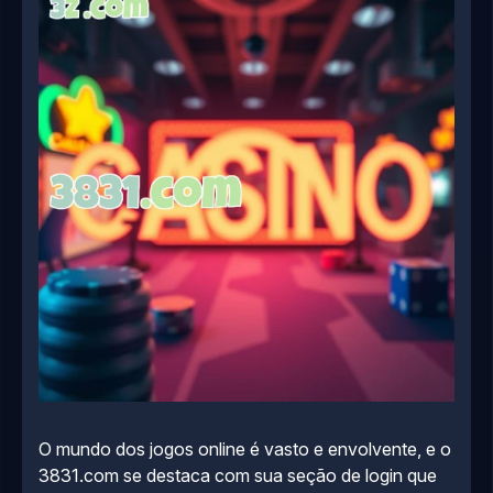
O mundo dos jogos online é vasto e envolvente, e o
3831.com se destaca com sua seção de login que