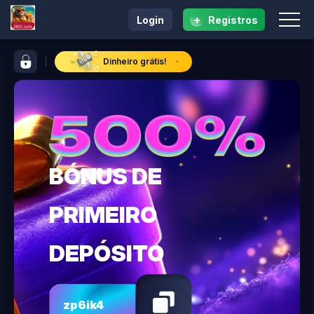
+
Login
Registros
navegação 3831.com
barra de controles 3831.com
Dinheiro grátis!
BÓNUS DE
PRIMEIRO
DEPÓSITO
zp6ik4