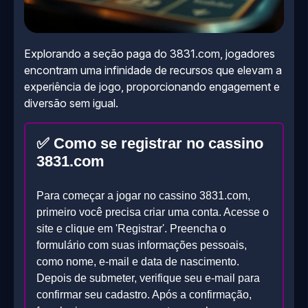
Explorando a seção paga do 3831.com, jogadores
encontram uma infinidade de recursos que elevam a
experiência de jogo, proporcionando engagement e
diversão sem igual.
✅ Como se registrar no cassino
3831.com
Para começar a jogar no cassino 3831.com,
primeiro você precisa criar uma conta. Acesse o
site e clique em 'Registrar'. Preencha o
formulário com suas informações pessoais,
como nome, e-mail e data de nascimento.
Depois de submeter, verifique seu e-mail para
confirmar seu cadastro. Após a confirmação,