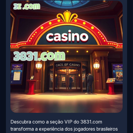
Descubra como a seção VIP do 3831.com
transforma a experiência dos jogadores brasileiros