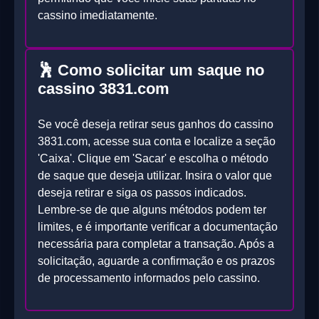
cassino imediatamente.
🕺 Como solicitar um saque no
cassino 3831.com
Se você deseja retirar seus ganhos do cassino
3831.com, acesse sua conta e localize a seção
'Caixa'. Clique em 'Sacar' e escolha o método
de saque que deseja utilizar. Insira o valor que
deseja retirar e siga os passos indicados.
Lembre-se de que alguns métodos podem ter
limites, e é importante verificar a documentação
necessária para completar a transação. Após a
solicitação, aguarde a confirmação e os prazos
de processamento informados pelo cassino.