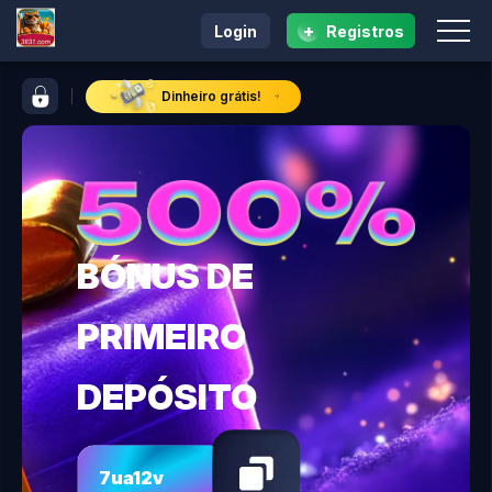
+
Login
Registros
navegação 3831.com
barra de controles 3831.com
Dinheiro grátis!
BÓNUS DE
PRIMEIRO
DEPÓSITO
7ua12v