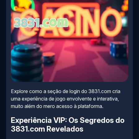
Explore como a seção de login do 3831.com cria
uma experiência de jogo envolvente e interativa,
muito além do mero acesso à plataforma.
Experiência VIP: Os Segredos do
3831.com Revelados