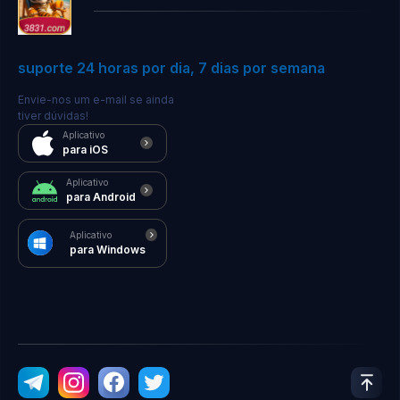
suporte 24 horas por dia, 7 dias por semana
Envie-nos um e-mail se ainda
tiver dúvidas!
Aplicativo
para iOS
Aplicativo
para Android
Aplicativo
para Windows