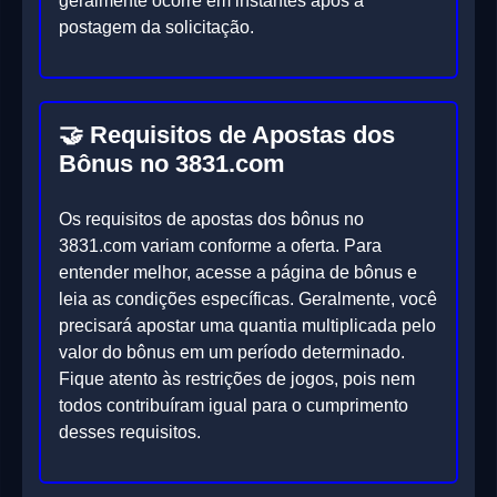
geralmente ocorre em instantes após a
postagem da solicitação.
🤝 Requisitos de Apostas dos
Bônus no 3831.com
Os requisitos de apostas dos bônus no
3831.com variam conforme a oferta. Para
entender melhor, acesse a página de bônus e
leia as condições específicas. Geralmente, você
precisará apostar uma quantia multiplicada pelo
valor do bônus em um período determinado.
Fique atento às restrições de jogos, pois nem
todos contribuíram igual para o cumprimento
desses requisitos.